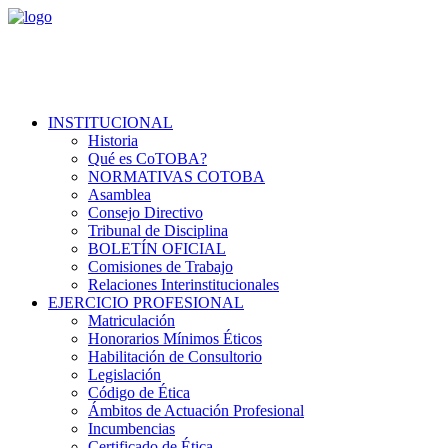
INSTITUCIONAL
Historia
Qué es CoTOBA?
NORMATIVAS COTOBA
Asamblea
Consejo Directivo
Tribunal de Disciplina
BOLETÍN OFICIAL
Comisiones de Trabajo
Relaciones Interinstitucionales
EJERCICIO PROFESIONAL
Matriculación
Honorarios Mínimos Éticos
Habilitación de Consultorio
Legislación
Código de Ética
Ámbitos de Actuación Profesional
Incumbencias
Certificado de Ética