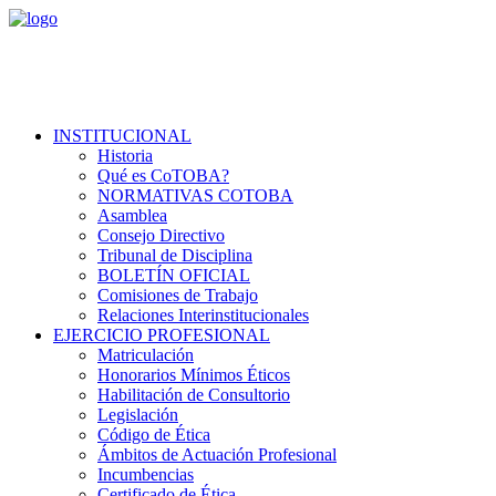
INSTITUCIONAL
Historia
Qué es CoTOBA?
NORMATIVAS COTOBA
Asamblea
Consejo Directivo
Tribunal de Disciplina
BOLETÍN OFICIAL
Comisiones de Trabajo
Relaciones Interinstitucionales
EJERCICIO PROFESIONAL
Matriculación
Honorarios Mínimos Éticos
Habilitación de Consultorio
Legislación
Código de Ética
Ámbitos de Actuación Profesional
Incumbencias
Certificado de Ética